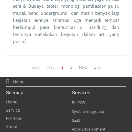
seni & Budaya, teater, monolog, pembacaan puisi,
mural, band underground, dan masih banyak lagi
kegiatan lainnya. Ultimus juga menjadi tempat
berkumpul para komunitas di Bandung dan
tentunya melakukan kegiatan dalam arti yang
positif.
Start
Prev
1
2
Next
End
Home
Sitemap
Services
Home
BLIPOS
Service
System Integration
Portfolio
SaaS
About
Apps Development